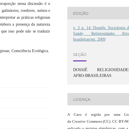
proporção nessa discussão é o
 galináceos, roedores, suínos e
EDIÇÃO
erpretar as práticas religiosas
 embora a presença da natureza
v. 2 n. 14: Dossiês: Sociologia 
 que isso pode não se traduzir
Saúde; Religiosidades Afro
brasileiras/set. 2009
igiosas; Consciência Ecológica.
SEÇÃO
DOSSIÊ RELIGIOSIDADE
AFRO-BRASILEIRAS
LICENÇA
A Caos é regida por uma Lic
da
Creative Commons
(CC): CC BY-NC
aplicada a revistas eletrônicas, com a