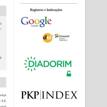
Registros e Indexações
da
-
S
ença
 4.0,
 qual