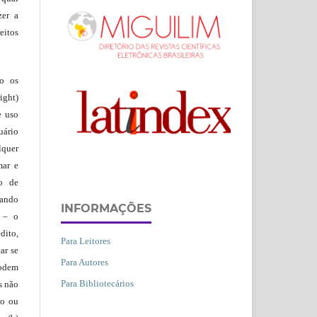
zer a
eitos
ão os
ight)
e uso
uário
lquer
mar e
lo de
vando
INFORMAÇÕES
– o
dito,
Para Leitores
ar se
Para Autores
podem
Para Bibliotecários
s não
io ou