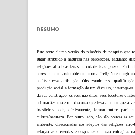
RESUMO
Este texto é uma versão do relatório de pesquisa que t
lugar atribuído à natureza nas percepções, enquanto disc
religiões afro-brasileiras na cidade João pessoa. Partin
apresentam o candomblé como uma “religião ecologicamen
analisar essa atribuição. Observando essa qualificaç
produção social e formação de um discurso, interroga-se 
da sua construção, os seus não ditos, seus locutores e inte
afirmações nasce um discurso que leva a achar que a visã
brasileiras pode, efetivamente, formar outros parâme
cultura/natureza. Por outro lado, não são poucas as ac
ambiente, direcionadas aos adeptos das religiões afro-
relação às oferendas e despachos que são entregues na