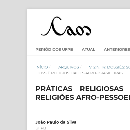
PERIÓDICOS UFPB
ATUAL
ANTERIORES
INÍCIO
/
ARQUIVOS
/
V. 2 N. 14: DOSSIÊS
DOSSIÊ RELIGIOSIDADES AFRO-BRASILEIRAS
PRÁTICAS RELIGIOSAS
RELIGIÕES AFRO-PESSOE
João Paulo da Silva
UFPB