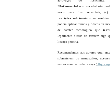
aprovação do licenciante;
NãoComercial
– o material não pod
usado para fins comerciais; (c
restrições adicionais
– os usuário
podem aplicar termos jurídicos ou me
de caráter tecnológico que restr
legalmente outros de fazerem algo 
licença permita.
Recomendamos aos autores que, ant
submeterem os manuscritos, acess
termos completos da licença (
clique aq