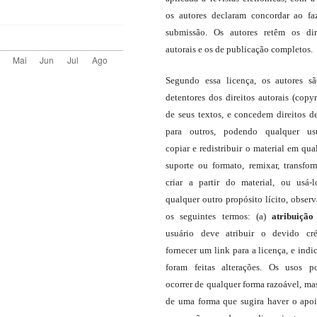
os autores declaram concordar ao fa
submissão. Os autores retêm os dir
autorais e os de publicação completos.
Segundo essa licença, os autores s
detentores dos direitos autorais (copyr
de seus textos, e concedem direitos d
para outros, podendo qualquer us
copiar e redistribuir o material em qua
suporte ou formato, remixar, transfor
criar a partir do material, ou usá-
qualquer outro propósito lícito, obser
os seguintes termos: (a)
atribuição
usuário deve atribuir o devido cré
fornecer um link para a licença, e indic
foram feitas alterações. Os usos 
ocorrer de qualquer forma razoável, ma
de uma forma que sugira haver o apo