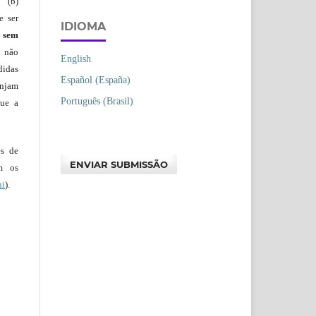
 (b)
e ser
IDIOMA
)
sem
s não
English
didas
Español (España)
injam
Português (Brasil)
que a
es de
ENVIAR SUBMISSÃO
em os
ui
).