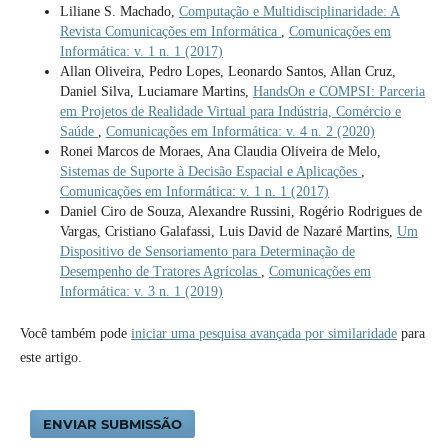
Liliane S. Machado,
Computação e Multidisciplinaridade: A
Revista Comunicações em Informática
,
Comunicações em
Informática: v. 1 n. 1 (2017)
Allan Oliveira, Pedro Lopes, Leonardo Santos, Allan Cruz,
Daniel Silva, Luciamare Martins,
HandsOn e COMPSI: Parceria
em Projetos de Realidade Virtual para Indústria, Comércio e
Saúde
,
Comunicações em Informática: v. 4 n. 2 (2020)
Ronei Marcos de Moraes, Ana Claudia Oliveira de Melo,
Sistemas de Suporte à Decisão Espacial e Aplicações
,
Comunicações em Informática: v. 1 n. 1 (2017)
Daniel Ciro de Souza, Alexandre Russini, Rogério Rodrigues de
Vargas, Cristiano Galafassi, Luis David de Nazaré Martins,
Um
Dispositivo de Sensoriamento para Determinação de
Desempenho de Tratores Agrícolas
,
Comunicações em
Informática: v. 3 n. 1 (2019)
Você também pode
iniciar uma pesquisa avançada por similaridade
para
este artigo.
ENVIAR SUBMISSÃO