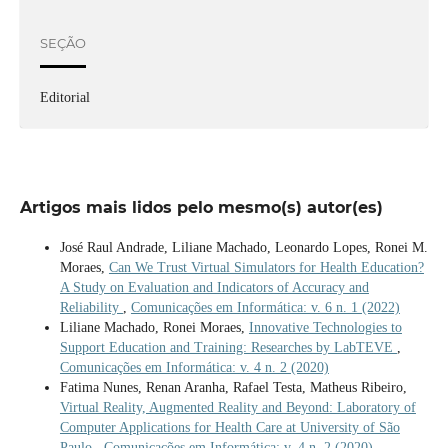
SEÇÃO
Editorial
Artigos mais lidos pelo mesmo(s) autor(es)
José Raul Andrade, Liliane Machado, Leonardo Lopes, Ronei M.
Moraes,
Can We Trust Virtual Simulators for Health Education?
A Study on Evaluation and Indicators of Accuracy and
Reliability
,
Comunicações em Informática: v. 6 n. 1 (2022)
Liliane Machado, Ronei Moraes,
Innovative Technologies to
Support Education and Training: Researches by LabTEVE
,
Comunicações em Informática: v. 4 n. 2 (2020)
Fatima Nunes, Renan Aranha, Rafael Testa, Matheus Ribeiro,
Virtual Reality, Augmented Reality and Beyond: Laboratory of
Computer Applications for Health Care at University of São
Paulo
,
Comunicações em Informática: v. 4 n. 2 (2020)