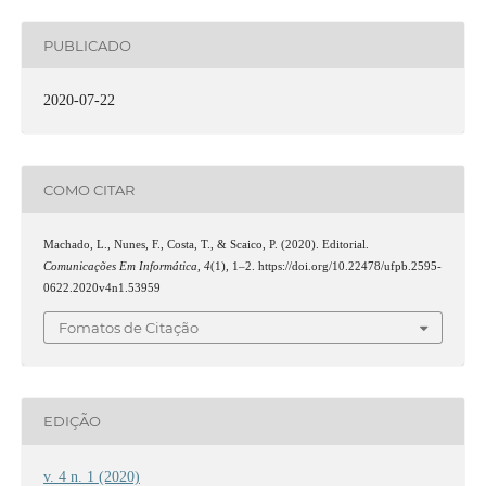
PUBLICADO
2020-07-22
COMO CITAR
Machado, L., Nunes, F., Costa, T., & Scaico, P. (2020). Editorial.
Comunicações Em Informática
,
4
(1), 1–2. https://doi.org/10.22478/ufpb.2595-
0622.2020v4n1.53959
Fomatos de Citação
EDIÇÃO
v. 4 n. 1 (2020)