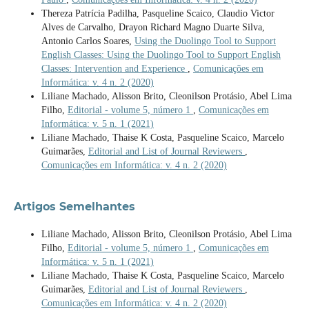
Thereza Patrícia Padilha, Pasqueline Scaico, Claudio Victor
Alves de Carvalho, Drayon Richard Magno Duarte Silva,
Antonio Carlos Soares,
Using the Duolingo Tool to Support
English Classes: Using the Duolingo Tool to Support English
Classes: Intervention and Experience
,
Comunicações em
Informática: v. 4 n. 2 (2020)
Liliane Machado, Alisson Brito, Cleonilson Protásio, Abel Lima
Filho,
Editorial - volume 5, número 1
,
Comunicações em
Informática: v. 5 n. 1 (2021)
Liliane Machado, Thaise K Costa, Pasqueline Scaico, Marcelo
Guimarães,
Editorial and List of Journal Reviewers
,
Comunicações em Informática: v. 4 n. 2 (2020)
Artigos Semelhantes
Liliane Machado, Alisson Brito, Cleonilson Protásio, Abel Lima
Filho,
Editorial - volume 5, número 1
,
Comunicações em
Informática: v. 5 n. 1 (2021)
Liliane Machado, Thaise K Costa, Pasqueline Scaico, Marcelo
Guimarães,
Editorial and List of Journal Reviewers
,
Comunicações em Informática: v. 4 n. 2 (2020)