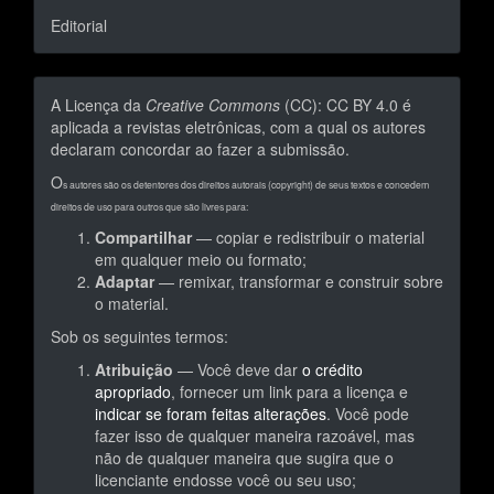
Editorial
A Licença da
Creative Commons
(CC): CC BY 4.0 é
aplicada a revistas eletrônicas, com a qual os autores
declaram concordar ao fazer a submissão.
O
s autores são os detentores dos direitos autorais (copyright) de seus textos e concedem
direitos de uso para outros que são livres para:
Compartilhar
— copiar e redistribuir o material
em qualquer meio ou formato;
Adaptar
— remixar, transformar e construir sobre
o material.
Sob os seguintes termos:
Atribuição
— Você deve dar
o crédito
apropriado
, fornecer um link para a licença e
indicar se foram feitas alterações
. Você pode
fazer isso de qualquer maneira razoável, mas
não de qualquer maneira que sugira que o
licenciante endosse você ou seu uso;