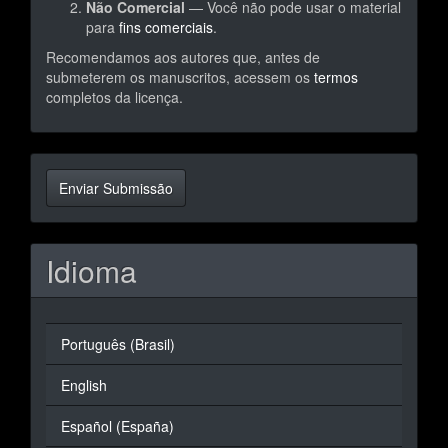
Não Comercial
— Você não pode usar o material
para
fins comerciais
.
Recomendamos aos autores que, antes de
submeterem os manuscritos, acessem os
termos
completos da licença.
Enviar
Enviar Submissão
Submissão
Idioma
Português (Brasil)
English
Español (España)