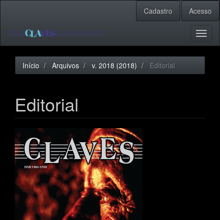
Navegação
Cadastro
Acesso
Principal
Conteúdo
principal
Toggl
Barra
naviga
Lateral
Início
Arquivos
v. 2018 (2018)
Editorial
Editorial
Barra
lateral
de
artigos