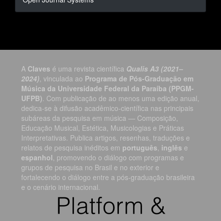
por
A
Claves
é uma revista científica
Qualis A3 (2021–
2024)
, vinculada ao
Programa de Pós-Graduação em
Música da Universidade Federal da Paraíba (PPGM-
UFPB)
. Com publicação de ao menos uma edição anual,
dedica-se à difusão acadêmico-científica nas principais
subáreas da pesquisa em música — Composição,
Educação Musical, Estética, Musicologias e Práticas
Interpretativas. Publica artigos, resenhas, traduções e
relatos de pesquisa inéditos em
português
,
inglês
e
espanhol
, promovendo o diálogo com programas e
grupos de pesquisa no Brasil e no exterior e
fortalecendo o diálogo entre a pós-graduação brasileira
e o cenário internacional.