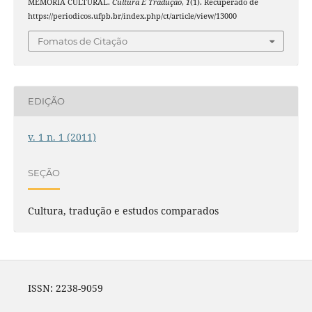
MEMÓRIA CULTURAL.
Cultura E Tradução
,
1
(1). Recuperado de
https://periodicos.ufpb.br/index.php/ct/article/view/13000
Fomatos de Citação
EDIÇÃO
v. 1 n. 1 (2011)
SEÇÃO
Cultura, tradução e estudos comparados
ISSN: 2238-9059