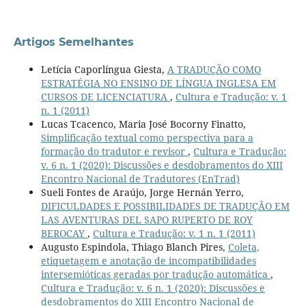
Artigos Semelhantes
Letícia Caporlíngua Giesta,
A TRADUÇÃO COMO
ESTRATÉGIA NO ENSINO DE LÍNGUA INGLESA EM
CURSOS DE LICENCIATURA
,
Cultura e Tradução: v. 1
n. 1 (2011)
Lucas Tcacenco, Maria José Bocorny Finatto,
Simplificação textual como perspectiva para a
formação do tradutor e revisor
,
Cultura e Tradução:
v. 6 n. 1 (2020): Discussões e desdobramentos do XIII
Encontro Nacional de Tradutores (EnTrad)
Sueli Fontes de Araújo, Jorge Hernán Yerro,
DIFICULDADES E POSSIBILIDADES DE TRADUÇÃO EM
LAS AVENTURAS DEL SAPO RUPERTO DE ROY
BEROCAY
,
Cultura e Tradução: v. 1 n. 1 (2011)
Augusto Espindola, Thiago Blanch Pires,
Coleta,
etiquetagem e anotação de incompatibilidades
intersemióticas geradas por tradução automática
,
Cultura e Tradução: v. 6 n. 1 (2020): Discussões e
desdobramentos do XIII Encontro Nacional de