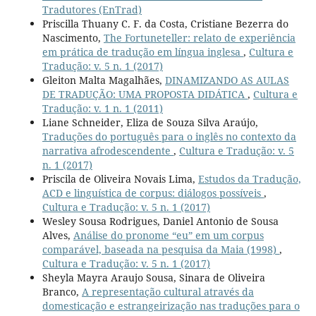
Tradutores (EnTrad)
Priscilla Thuany C. F. da Costa, Cristiane Bezerra do
Nascimento,
The Fortuneteller: relato de experiência
em prática de tradução em língua inglesa
,
Cultura e
Tradução: v. 5 n. 1 (2017)
Gleiton Malta Magalhães,
DINAMIZANDO AS AULAS
DE TRADUÇÃO: UMA PROPOSTA DIDÁTICA
,
Cultura e
Tradução: v. 1 n. 1 (2011)
Liane Schneider, Eliza de Souza Silva Araújo,
Traduções do português para o inglês no contexto da
narrativa afrodescendente
,
Cultura e Tradução: v. 5
n. 1 (2017)
Priscila de Oliveira Novais Lima,
Estudos da Tradução,
ACD e linguística de corpus: diálogos possíveis
,
Cultura e Tradução: v. 5 n. 1 (2017)
Wesley Sousa Rodrigues, Daniel Antonio de Sousa
Alves,
Análise do pronome “eu” em um corpus
comparável, baseada na pesquisa da Maia (1998)
,
Cultura e Tradução: v. 5 n. 1 (2017)
Sheyla Mayra Araujo Sousa, Sinara de Oliveira
Branco,
A representação cultural através da
domesticação e estrangeirização nas traduções para o