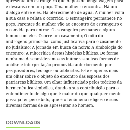
apresenta um estrangeiro que depois de longa viagem pára
e descansa em um poço. Uma mulher o encontra. Há um
diálogo entre eles. Há oferecimento de água. A mulher volta
a sua casa e relata o ocorrido. O estrangeiro permanece no
poço. Parentes da mulher vão ao encontro do estrangeiro e
o convida para entrar. O estrangeiro permanece algum
tempo com eles. Ocorre um casamento; O mito do
andrógeno primordial como justificativa para o casamento
no judaísmo; A jornada em busca da noiva; A simbologia do
encontro; A mitocrítica destas histórias bíblicas. De forma
nenhuma desconsideramos as inúmeras outras formas de
análise e interpretação promovida anteriormente por
pesquisadores, teólogos ou biblicistas. Este é apenas mais
um olhar sobre o objeto do encontro das esposas dos
patriarcas bíblicos. Um olhar influenciado pelos teóricos da
hermenêutica simbólica, dando a sua contribuição para o
entendimento de algo que é maior do que qualquer mente
possa já ter percebido, que é o fenômeno religioso e suas
diversas formas de se apresentar ao homem.
DOWNLOADS