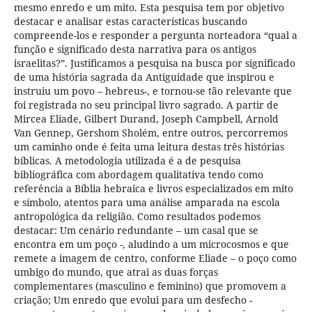
mesmo enredo e um mito. Esta pesquisa tem por objetivo
destacar e analisar estas características buscando
compreende-los e responder a pergunta norteadora “qual a
função e significado desta narrativa para os antigos
israelitas?”. Justificamos a pesquisa na busca por significado
de uma história sagrada da Antiguidade que inspirou e
instruiu um povo – hebreus-, e tornou-se tão relevante que
foi registrada no seu principal livro sagrado. A partir de
Mircea Eliade, Gilbert Durand, Joseph Campbell, Arnold
Van Gennep, Gershom Sholém, entre outros, percorremos
um caminho onde é feita uma leitura destas três histórias
bíblicas. A metodologia utilizada é a de pesquisa
bibliográfica com abordagem qualitativa tendo como
referência a Bíblia hebraica e livros especializados em mito
e símbolo, atentos para uma análise amparada na escola
antropológica da religião. Como resultados podemos
destacar: Um cenário redundante – um casal que se
encontra em um poço -, aludindo a um microcosmos e que
remete a imagem de centro, conforme Eliade – o poço como
umbigo do mundo, que atrai as duas forças
complementares (masculino e feminino) que promovem a
criação; Um enredo que evolui para um desfecho -