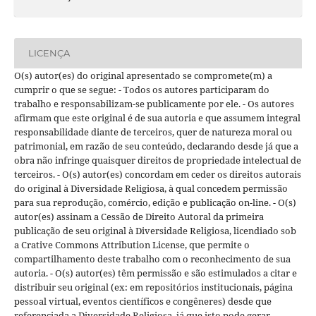
LICENÇA
O(s) autor(es) do original apresentado se compromete(m) a
cumprir o que se segue: - Todos os autores participaram do
trabalho e responsabilizam-se publicamente por ele. - Os autores
afirmam que este original é de sua autoria e que assumem integral
responsabilidade diante de terceiros, quer de natureza moral ou
patrimonial, em razão de seu conteúdo, declarando desde já que a
obra não infringe quaisquer direitos de propriedade intelectual de
terceiros. - O(s) autor(es) concordam em ceder os direitos autorais
do original à Diversidade Religiosa, à qual concedem permissão
para sua reprodução, comércio, edição e publicação on-line. - O(s)
autor(es) assinam a Cessão de Direito Autoral da primeira
publicação de seu original à Diversidade Religiosa, licendiado sob
a Crative Commons Attribution License, que permite o
compartilhamento deste trabalho com o reconhecimento de sua
autoria. - O(s) autor(es) têm permissão e são estimulados a citar e
distribuir seu original (ex: em repositórios institucionais, página
pessoal virtual, eventos científicos e congêneres) desde que
referenciada a Diversidade Religiosa, já que isto pode gerar