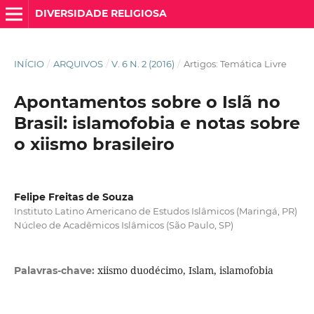
DIVERSIDADE RELIGIOSA
INÍCIO
/
ARQUIVOS
/
V. 6 N. 2 (2016)
/
Artigos: Temática Livre
Apontamentos sobre o Islã no
Brasil: islamofobia e notas sobre
o xiismo brasileiro
Felipe Freitas de Souza
Instituto Latino Americano de Estudos Islâmicos (Maringá, PR)
Núcleo de Acadêmicos Islâmicos (São Paulo, SP)
xiismo duodécimo, Islam, islamofobia
Palavras-chave: