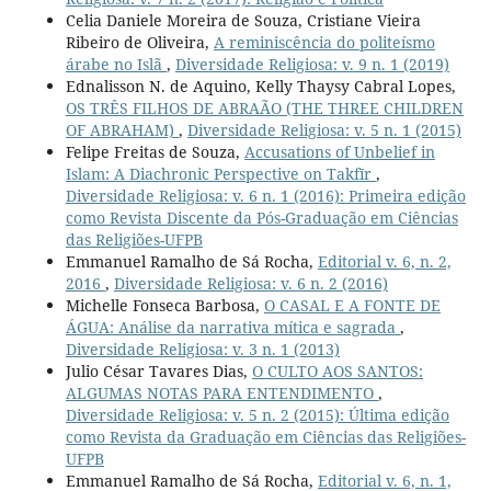
Celia Daniele Moreira de Souza, Cristiane Vieira
Ribeiro de Oliveira,
A reminiscência do politeísmo
árabe no Islã
,
Diversidade Religiosa: v. 9 n. 1 (2019)
Ednalisson N. de Aquino, Kelly Thaysy Cabral Lopes,
OS TRÊS FILHOS DE ABRAÃO (THE THREE CHILDREN
OF ABRAHAM)
,
Diversidade Religiosa: v. 5 n. 1 (2015)
Felipe Freitas de Souza,
Accusations of Unbelief in
Islam: A Diachronic Perspective on Takfīr
,
Diversidade Religiosa: v. 6 n. 1 (2016): Primeira edição
como Revista Discente da Pós-Graduação em Ciências
das Religiões-UFPB
Emmanuel Ramalho de Sá Rocha,
Editorial v. 6, n. 2,
2016
,
Diversidade Religiosa: v. 6 n. 2 (2016)
Michelle Fonseca Barbosa,
O CASAL E A FONTE DE
ÁGUA: Análise da narrativa mítica e sagrada
,
Diversidade Religiosa: v. 3 n. 1 (2013)
Julio César Tavares Dias,
O CULTO AOS SANTOS:
ALGUMAS NOTAS PARA ENTENDIMENTO
,
Diversidade Religiosa: v. 5 n. 2 (2015): Última edição
como Revista da Graduação em Ciências das Religiões-
UFPB
Emmanuel Ramalho de Sá Rocha,
Editorial v. 6, n. 1,