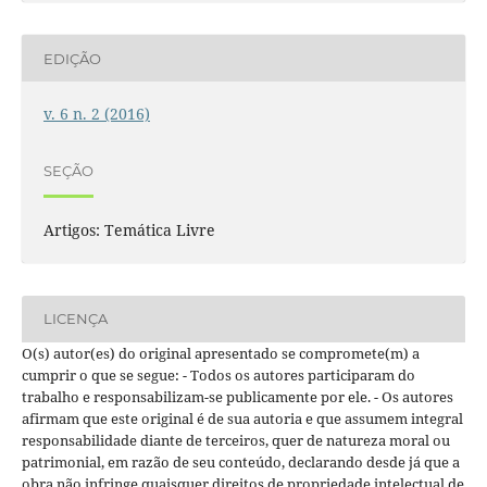
EDIÇÃO
v. 6 n. 2 (2016)
SEÇÃO
Artigos: Temática Livre
LICENÇA
O(s) autor(es) do original apresentado se compromete(m) a
cumprir o que se segue: - Todos os autores participaram do
trabalho e responsabilizam-se publicamente por ele. - Os autores
afirmam que este original é de sua autoria e que assumem integral
responsabilidade diante de terceiros, quer de natureza moral ou
patrimonial, em razão de seu conteúdo, declarando desde já que a
obra não infringe quaisquer direitos de propriedade intelectual de