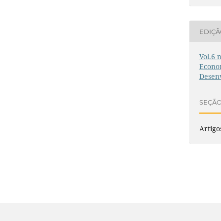
EDIÇ
Vol.6 
Econo
Desen
SEÇÃ
Artigo