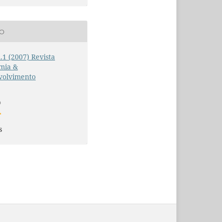
ÃO
n.1 (2007) Revista
mia &
volvimento
O
s