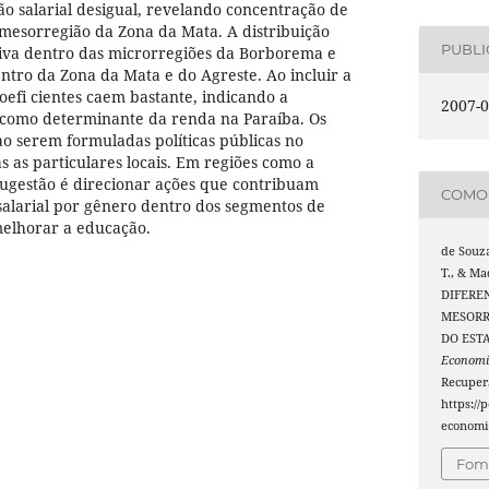
o salarial desigual, revelando concentração de
mesorregião da Zona da Mata. A distribuição
PUBL
iva dentro das microrregiões da Borborema e
tro da Zona da Mata e do Agreste. Ao incluir a
efi cientes caem bastante, indicando a
2007-0
como determinante da renda na Paraíba. Os
o serem formuladas políticas públicas no
s as particulares locais. Em regiões como a
sugestão é direcionar ações que contribuam
COMO 
salarial por gênero dentro dos segmentos de
elhorar a educação.
de Souza,
T., & Ma
DIFERE
MESORR
DO EST
Economi
Recuper
https://
economia
Foma