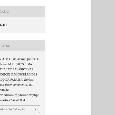
ICADO
6-01
CITAR
 A. P. L., de Araújo Júnior, I.
deira, M. C. (2007). UMA
NCIAL DE SALÁRIOS NAS
EGIÕES E MICRORREGIÕES
ADO DA PARAÍBA.
Revista
a E Desenvolvimento
,
6
(1).
ado de
periodicos.ufpb.br/index.php/
/article/view/3854
tos de Citação