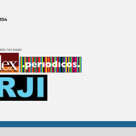
9354
xado nas bases: