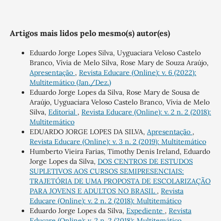
Artigos mais lidos pelo mesmo(s) autor(es)
Eduardo Jorge Lopes Silva, Uyguaciara Veloso Castelo
Branco, Vívia de Melo Silva, Rose Mary de Souza Araújo,
Apresentação
,
Revista Educare (Online): v. 6 (2022):
Multitemático (Jan./Dez.)
Eduardo Jorge Lopes da Silva, Rose Mary de Sousa de
Araújo, Uyguaciara Veloso Castelo Branco, Vívia de Melo
Silva,
Editorial
,
Revista Educare (Online): v. 2 n. 2 (2018):
Multitemático
EDUARDO JORGE LOPES DA SILVA,
Apresentação
,
Revista Educare (Online): v. 3 n. 2 (2019): Multitemático
Humberto Vieira Farias, Timothy Denis Ireland, Eduardo
Jorge Lopes da Silva,
DOS CENTROS DE ESTUDOS
SUPLETIVOS AOS CURSOS SEMIPRESENCIAIS:
TRAJETÓRIA DE UMA PROPOSTA DE ESCOLARIZAÇÃO
PARA JOVENS E ADULTOS NO BRASIL
,
Revista
Educare (Online): v. 2 n. 2 (2018): Multitemático
Eduardo Jorge Lopes da Silva,
Expediente
,
Revista
Educare (Online): v. 2 n. 2 (2018): Multitemático