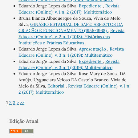
Eduardo Jorge Lopes da Silva,
Expediente
,
Revista
Educare (Online): v. 1 n. 2 (2017): Multitemático
Bruna Bianca Albuquerque de Souza, Vívia de Melo
Silva,
GINÁSIO ESTADUAL DE SAPÉ: ASPECTOS DA
CRIAÇÃO E FUNCIONAMENTO (1956-1968)
,
Revista
Educare (Online): v. 2 n. 1 (2018): Histórias das
Instituições e Práticas Educativas
Eduardo Jorge Lopes da Silva,
Apresentação
,
Revista
Educare (Online): v. 3 n. 1 (2019): Multitemático
Eduardo Jorge Lopes da Silva,
Expediente
,
Revista
Educare (Online): v. 3 n. 1 (2019): Multitemático
Eduardo Jorge Lopes da Silva, Rose Mary de Sousa DA
Araújo, Uyguaciara Veloso DA Castelo Branco, Vívia de
Melo da Silva,
Editorial
,
Revista Educare (Online): v. 1 n.
2 (2017): Multitemático
1
2
3
>
>>
Edição Atual