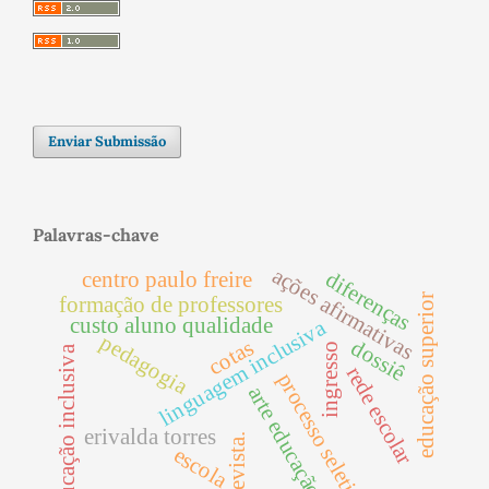
Enviar Submissão
Palavras-chave
ações afirmativas
diferenças
centro paulo freire
educação superior
formação de professores
custo aluno qualidade
linguagem inclusiva
pedagogia
cotas
dossiê
ingresso
educação inclusiva
rede escolar
processo seletivo
arte educação
erivalda torres
entrevista.
escola