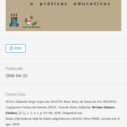
PDF
Publicado
2018-04-25
Como Citar
SILVA, Eduardo Jorge Lopes da; ARAÚJO, Rose Mary de Sousa de DA; BRANCO,
Uyguaciara Veloso da Castelo; SILVA, Vívia de Melo. Editorial.
Revista Educare
(Online)
,
[S. l.]
, v. 2, n. 1, p. 03–06, 2018. Disponível em:
https://periodicos.ufpb.br/index.php/educare/article/view/39481. Acesso em: 8
ago. 2026.