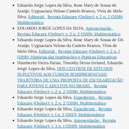
Eduardo Jorge Lopes da Silva, Rose Mary de Sousa de
Araújo, Uyguaciara Veloso Castelo Branco, Vívia de Melo
Silva,
Editorial
,
Revista Educare (Online): v. 2 n. 2 (2018):
Multitemático
EDUARDO JORGE LOPES DA SILVA,
Apresentação
,
Revista Educare (Online): v. 3 n. 2 (2019): Multitemático
Eduardo Jorge Lopes da Silva, Rose Mary de Sousa de DA
Araújo, Uyguaciara Veloso da Castelo Branco, Vívia de
Melo Silva,
Editorial
,
Revista Educare (Online): v. 2 n. 1
(2018): Histórias das Instituições e Práticas Educativas
Humberto Vieira Farias, Timothy Denis Ireland, Eduardo
Jorge Lopes da Silva,
DOS CENTROS DE ESTUDOS
SUPLETIVOS AOS CURSOS SEMIPRESENCIAIS:
TRAJETÓRIA DE UMA PROPOSTA DE ESCOLARIZAÇÃO
PARA JOVENS E ADULTOS NO BRASIL
,
Revista
Educare (Online): v. 2 n. 2 (2018): Multitemático
Eduardo Jorge Lopes da Silva,
Expediente
,
Revista
Educare (Online): v. 2 n. 2 (2018): Multitemático
Eduardo Jorge Lopes da Silva,
Expediente
,
Revista
Educare (Online): v. 1 n. 2 (2017): Multitemático
Eduardo Jorge Lopes da Silva,
Apresentação
,
Revista
Educare (Online): v. 3 n. 1 (2019): Multitemático