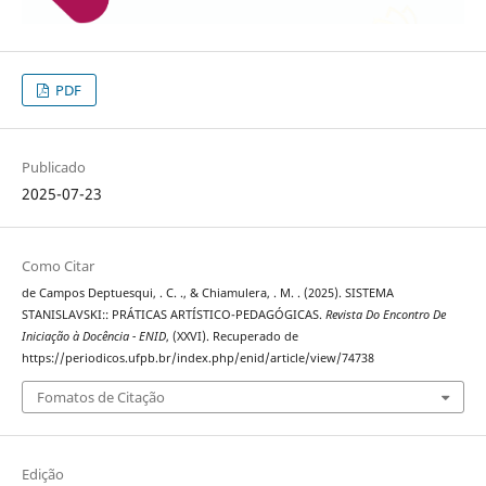
PDF
Publicado
2025-07-23
Como Citar
de Campos Deptuesqui, . C. ., & Chiamulera, . M. . (2025). SISTEMA
STANISLAVSKI:: PRÁTICAS ARTÍSTICO-PEDAGÓGICAS.
Revista Do Encontro De
Iniciação à Docência - ENID
, (XXVI). Recuperado de
https://periodicos.ufpb.br/index.php/enid/article/view/74738
Fomatos de Citação
Edição