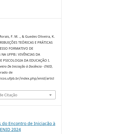
3
rais, F. M. ., & Guedes Oliveira, K.
NTRIBUIÇÕES TEÓRICAS E PRÁTICAS
ESSO FORMATIVO DE
NA UFPB:: VIVÊNCIAS DA
E PSICOLOGIA DA EDUCAÇÃO I.
ontro De Iniciação à Docência - ENID
,
erado de
dicos.ufpb.br/index.php/enid/articl
e Citação
s do Encontro de Iniciação à
 ENID 2024