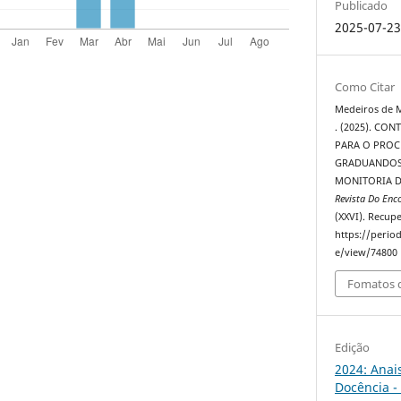
Publicado
2025-07-2
Como Citar
Medeiros de Mo
. (2025). CO
PARA O PROC
GRADUANDOS 
MONITORIA D
Revista Do Enc
(XXVI). Recup
https://perio
e/view/74800
Fomatos d
Edição
2024: Anai
Docência -