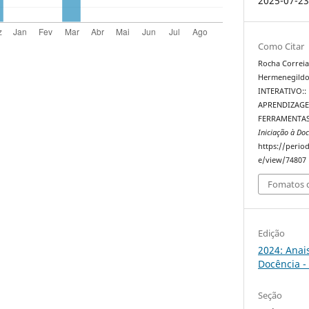
2025-07-2
Como Citar
Rocha Correia,
Hermenegildo 
INTERATIVO:
APRENDIZAGE
FERRAMENTAS
Iniciação à Doc
https://perio
e/view/74807
Fomatos d
Edição
2024: Anai
Docência -
Seção