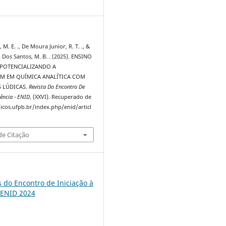
3
 M. E. ., De Moura Junior, R. T. ., &
Dos Santos, M. B. . (2025). ENSINO
: POTENCIALIZANDO A
M EM QUÍMICA ANALÍTICA COM
 LÚDICAS.
Revista Do Encontro De
ência - ENID
, (XXVI). Recuperado de
dicos.ufpb.br/index.php/enid/articl
e Citação
s do Encontro de Iniciação à
 ENID 2024