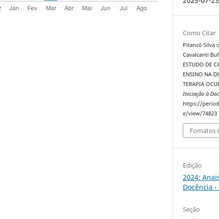
2025-07-2
Como Citar
Pitancó Silva 
Cavalcanti Buf
ESTUDO DE 
ENSINO NA D
TERAPIA OCU
Iniciação à Doc
https://perio
e/view/74823
Fomatos d
Edição
2024: Anai
Docência -
Seção