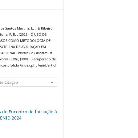
3
dos Santos Martins, L. ., & Ribeiro
fone, F. R. . (2025). O USO DE
CASOS COMO METODOLOGIA DE
ISCIPLINA DE AVALIAÇÃO EM
PACIONAL.
Revista Do Encontro De
ência - ENID
, (XXVI). Recuperado de
dicos.ufpb.br/index.php/enid/articl
e Citação
s do Encontro de Iniciação à
 ENID 2024