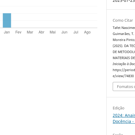
2025-07-2
Como Citar
Tafet Nascime
Guimarães, T. 
Moreira Pinto,
(2025). DA TE
DE METODOLO
MATERIAIS D
Iniciação à Doc
https://perio
e/view/74830
Fomatos d
Edição
2024: Anai
Docência -