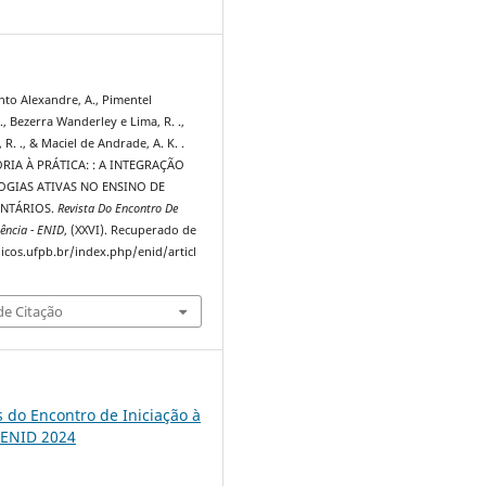
3
nto Alexandre, A., Pimentel
., Bezerra Wanderley e Lima, R. .,
 R. ., & Maciel de Andrade, A. K. .
ORIA À PRÁTICA: : A INTEGRAÇÃO
GIAS ATIVAS NO ENSINO DE
ENTÁRIOS.
Revista Do Encontro De
ência - ENID
, (XXVI). Recuperado de
dicos.ufpb.br/index.php/enid/articl
e Citação
s do Encontro de Iniciação à
 ENID 2024