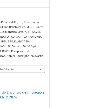
3
 Passos Mello, L. ., Rozendo da
 Emiliano Batista Paiva, M. D., Duarte
, & Monteiro Silva, A. F. . (2025).
ANDO O “CURSAR” DA ANATOMIA
APEL E RELEVÂNCIA DA
Revista Do Encontro De Iniciação à
D
, (XXVI). Recuperado de
dicos.ufpb.br/index.php/enid/articl
e Citação
s do Encontro de Iniciação à
 ENID 2024