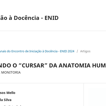
ção à Docência - ENID
Anais do Encontro de Iniciação à Docência - ENID 2024
/
Artigos
ANDO O “CURSAR” DA ANATOMIA HU
A MONITORIA
ssos Mello
a Silva