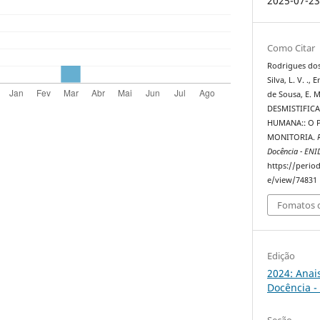
2025-07-2
Como Citar
Rodrigues dos
Silva, L. V. .,
de Sousa, E. M.
DESMISTIFIC
HUMANA:: O P
MONITORIA.
Docência - ENI
https://perio
e/view/74831
Fomatos d
Edição
2024: Anai
Docência -