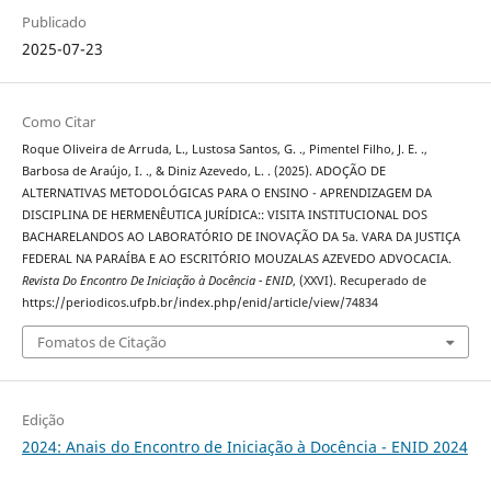
Publicado
2025-07-23
Como Citar
Roque Oliveira de Arruda, L., Lustosa Santos, G. ., Pimentel Filho, J. E. .,
Barbosa de Araújo, I. ., & Diniz Azevedo, L. . (2025). ADOÇÃO DE
ALTERNATIVAS METODOLÓGICAS PARA O ENSINO - APRENDIZAGEM DA
DISCIPLINA DE HERMENÊUTICA JURÍDICA:: VISITA INSTITUCIONAL DOS
BACHARELANDOS AO LABORATÓRIO DE INOVAÇÃO DA 5a. VARA DA JUSTIÇA
FEDERAL NA PARAÍBA E AO ESCRITÓRIO MOUZALAS AZEVEDO ADVOCACIA.
Revista Do Encontro De Iniciação à Docência - ENID
, (XXVI). Recuperado de
https://periodicos.ufpb.br/index.php/enid/article/view/74834
Fomatos de Citação
Edição
2024: Anais do Encontro de Iniciação à Docência - ENID 2024