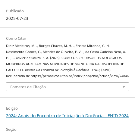
Publicado
2025-07-23
Como Citar
Diniz Medeiros, M. ., Borges Chaves, M. H. ., Freitas Miranda, G. H.,
Nascimento Gomes, C., Mendes de Oliveira, F. V. ., da Costa Gadelha Neto, A.
E. ., … Xavier de Souza, F. A. (2025). COMO OS RECURSOS TECNOLÓGICOS
MODERNOS AUXILIAM NAS ATIVIDADES DE MONITORIA DA DISCIPLINA DE
CÁLCULO I.
Revista Do Encontro De Iniciação à Docência - ENID
, (XXVI).
Recuperado de https://periodicos.ufpb.br/index.php/enid/article/view/74846
Fomatos de Citação
Edição
2024: Anais do Encontro de Iniciação à Docência - ENID 2024
Seção