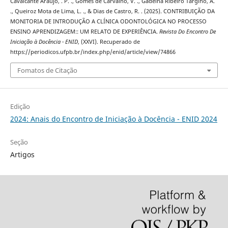
Cavalcante Araújo, . P. ., Gomes de Carvalho, V. ., Gadelha Ribeiro Targino, A.
., Queiroz Mota de Lima, L. ., & Dias de Castro, R. . (2025). CONTRIBUIÇÃO DA
MONITORIA DE INTRODUÇÃO A CLÍNICA ODONTOLÓGICA NO PROCESSO
ENSINO APRENDIZAGEM:: UM RELATO DE EXPERIÊNCIA.
Revista Do Encontro De
Iniciação à Docência - ENID
, (XXVI). Recuperado de
https://periodicos.ufpb.br/index.php/enid/article/view/74866
Fomatos de Citação
Edição
2024: Anais do Encontro de Iniciação à Docência - ENID 2024
Seção
Artigos