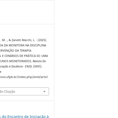
3
 . M. ., & Zanetti Marchi, L. . (2025).
IA DA MONITORA NA DISCIPLINA
TERVENÇÃO DA TERAPIA
E CENÁRIOS DE PRÁTICA III: UMA
ALUNOS MONITORADOS.
Revista Do
iciação à Docência - ENID
, (XXVI).
e
dicos.ufpb.br/index.php/enid/articl
e Citação
s do Encontro de Iniciação à