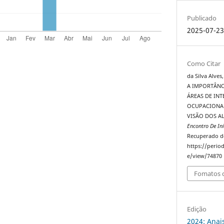
Publicado
2025-07-2
Como Citar
da Silva Alves,
A IMPORTÂNC
ÁREAS DE IN
OCUPACIONAL 
VISÃO DOS 
Encontro De In
Recuperado d
https://perio
e/view/74870
Fomatos d
Edição
2024: Anai