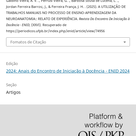
Galdino Vieira, A. V. ., Perrusi Vieira, G. ., Barbosa Sousa de Lucena, L. .,
Jordan Ferreira Barros;, J., & Ferreira França, J. H. . (2025). A UTILIZAÇÃO DE
TRABALHOS MANUAIS NO PROCESSO DE ENSINO-APRENDIZAGEM DA
NEUROANATOMIA:: RELATO DE EXPERIÊNCIA.
Revista Do Encontro De Iniciação à
Docência - ENID
, (XXVI). Recuperado de
https://periodicos.ufpb.br/index.php/enid/article/view/74956
Fomatos de Citação
Edição
2024: Anais do Encontro de Iniciação à Docência - ENID 2024
Seção
Artigos