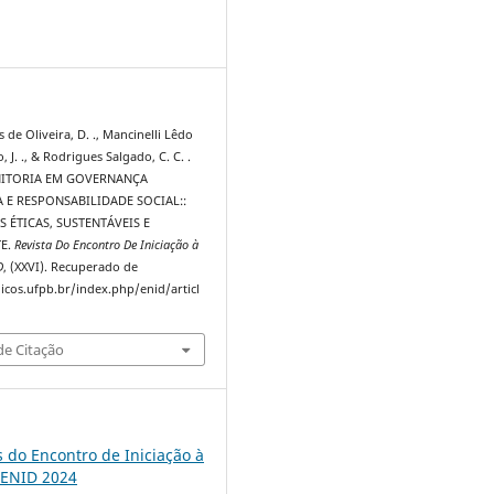
3
 de Oliveira, D. ., Mancinelli Lêdo
 J. ., & Rodrigues Salgado, C. C. .
ONITORIA EM GOVERNANÇA
 E RESPONSABILIDADE SOCIAL::
 ÉTICAS, SUSTENTÁVEIS E
E.
Revista Do Encontro De Iniciação à
D
, (XXVI). Recuperado de
dicos.ufpb.br/index.php/enid/articl
e Citação
s do Encontro de Iniciação à
 ENID 2024