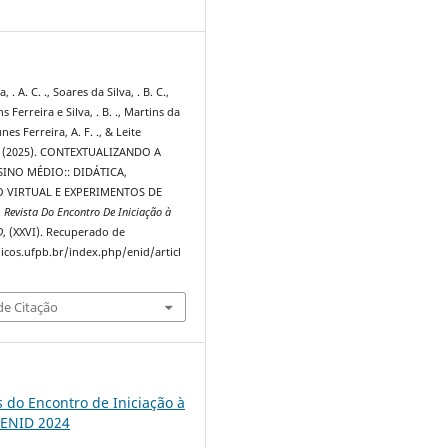
4
 . A. C. ., Soares da Silva, . B. C.,
s Ferreira e Silva, . B. ., Martins da
Nunes Ferreira, A. F. ., & Leite
. . (2025). CONTEXTUALIZANDO A
SINO MÉDIO:: DIDÁTICA,
 VIRTUAL E EXPERIMENTOS DE
.
Revista Do Encontro De Iniciação à
D
, (XXVI). Recuperado de
dicos.ufpb.br/index.php/enid/articl
e Citação
s do Encontro de Iniciação à
 ENID 2024