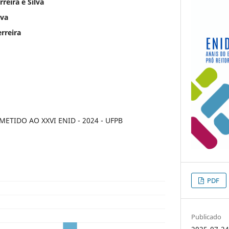
reira e Silva
lva
rreira
TIDO AO XXVI ENID - 2024 - UFPB
PDF
Publicado