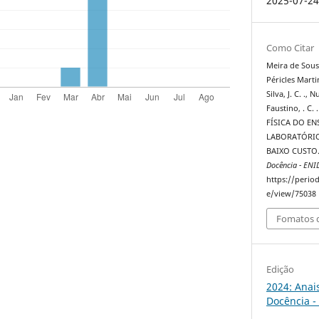
2025-07-2
Como Citar
Meira de Sousa,
Péricles Martin
Silva, J. C. ., 
Faustino, . C
FÍSICA DO EN
LABORATÓRIO
BAIXO CUSTO
Docência - ENI
https://perio
e/view/75038
Fomatos d
Edição
2024: Anai
Docência -