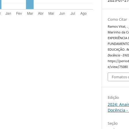
2025-07-2
Como Citar
Ramos Vital, . 
Marinho da Co
EXPERIÊNCIA 
FUNDAMENTOS
EDUCAÇÃO.
R
Docência - ENI
https://perio
e/view/75080
Fomatos d
Edição
2024: Anai
Docência -
Seção