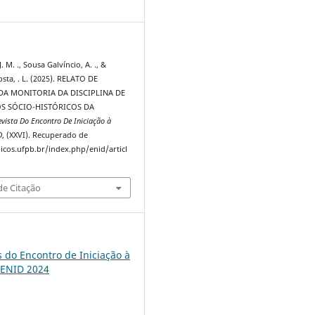
7
J. M. ., Sousa Galvíncio, A. ., &
sta, . L. (2025). RELATO DE
DA MONITORIA DA DISCIPLINA DE
 SÓCIO-HISTÓRICOS DA
evista Do Encontro De Iniciação à
D
, (XXVI). Recuperado de
dicos.ufpb.br/index.php/enid/articl
e Citação
s do Encontro de Iniciação à
 ENID 2024