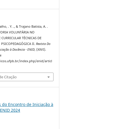
7
o, . Y. ., & Trajano Batista, A. .
ITORIA VOLUNTÁRIA NO
CURRICULAR TÉCNICAS DE
 PSICOPEDAGÓGICA II.
Revista Do
iciação à Docência - ENID
, (XXVI).
e
dicos.ufpb.br/index.php/enid/articl
e Citação
s do Encontro de Iniciação à
 ENID 2024