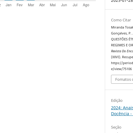
2025-07-2
Como Citar
Miranda Tosak
Gonçalves, P.
QUESTÕES ÉTN
REGIMES E O
Revista Do Enc
(XXVI). Recup
https://perio
e/view/75106
Fomatos d
Edição
2024: Anai
Docência -
Seção