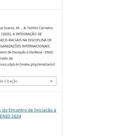
8
a Soares, M. ., & Teófilo Carvalho
 . (2025). A INTEGRAÇÃO DE
ICO-RACIAIS NA DISCIPLINA DE
RGANIZAÇÕES INTERNACIONAIS.
ontro De Iniciação à Docência - ENID
,
erado de
dicos.ufpb.br/index.php/enid/articl
e Citação
s do Encontro de Iniciação à
 ENID 2024