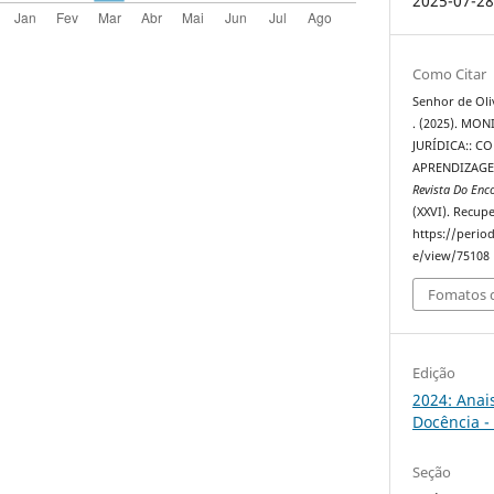
2025-07-2
Como Citar
Senhor de Olive
. (2025). MO
JURÍDICA:: 
APRENDIZAGE
Revista Do Enc
(XXVI). Recup
https://perio
e/view/75108
Fomatos d
Edição
2024: Anai
Docência -
Seção