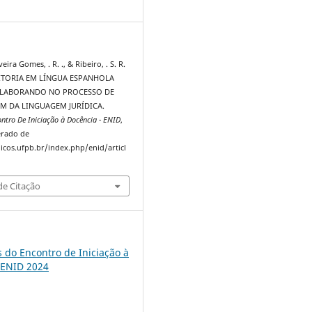
8
ira Gomes, . R. ., & Ribeiro, . S. R.
NITORIA EM LÍNGUA ESPANHOLA
COLABORANDO NO PROCESSO DE
M DA LINGUAGEM JURÍDICA.
ontro De Iniciação à Docência - ENID
,
erado de
dicos.ufpb.br/index.php/enid/articl
e Citação
s do Encontro de Iniciação à
 ENID 2024