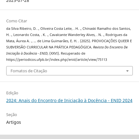
2025-07-28
Como Citar
da Silva Ribeiro, D. ., Oliveira Costa Leite, . H. ., Chinaski Ramalho dos Santos,
H. ., Leonardo Costa, . K. ., Cavalcante Wanderley Alves, . N. ., Rodrigues da
Mata, Áurea A. ., … de Lima Guimarães, E. H. . (2025). PROVOCAÇÕES QUEER E
SUBVERSÃO CURRICULAR NA PRÁTICA PEDAGÓGICA.
Revista Do Encontro De
Iniciação à Docência - ENID
, (XXVI). Recuperado de
https://periodicos.ufpb.br/index.php/enid/article/view/75113
Fomatos de Citação
Edição
2024: Anais do Encontro de Iniciação à Docência - ENID 2024
Seção
Artigos