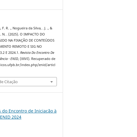
8
. R. ., Nogueira da Silva, . J. ., &
 . N. . (2025). O IMPACTO DO
GIDO NA FIXAÇÃO DE CONTEÚDOS
MENTO REMOTO E SIG NO
.2 E 2024.1.
Revista Do Encontro De
ência - ENID
, (XXVI). Recuperado de
dicos.ufpb.br/index.php/enid/articl
e Citação
s do Encontro de Iniciação à
 ENID 2024