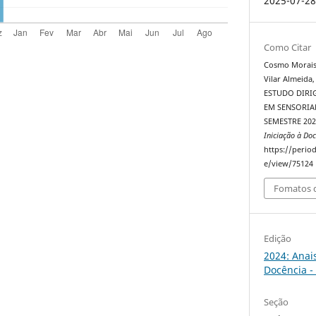
2025-07-2
Como Citar
Cosmo Morais, F
Vilar Almeida,
ESTUDO DIRI
EM SENSORIA
SEMESTRE 2023
Iniciação à Doc
https://perio
e/view/75124
Fomatos d
Edição
2024: Anai
Docência -
Seção