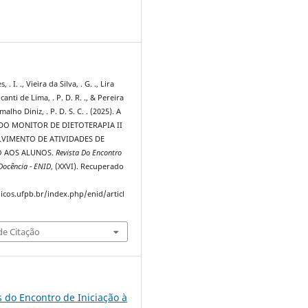
5
 I. ., Vieira da Silva, . G. ., Lira
anti de Lima, . P. D. R. ., & Pereira
alho Diniz, . P. D. S. C. . (2025). A
DO MONITOR DE DIETOTERAPIA II
VIMENTO DE ATIVIDADES DE
O AOS ALUNOS.
Revista Do Encontro
 Docência - ENID
, (XXVI). Recuperado
dicos.ufpb.br/index.php/enid/articl
e Citação
s do Encontro de Iniciação à