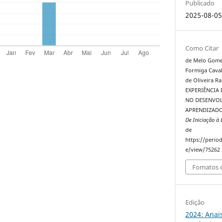
Publicado
2025-08-0
Como Citar
de Melo Gomes, .
Formiga Cavalc
de Oliveira Ram
EXPERIÊNCIA 
NO DESENVOL
APRENDIZAD
De Iniciação à
de
https://perio
e/view/75262
Fomatos d
Edição
2024: Anai