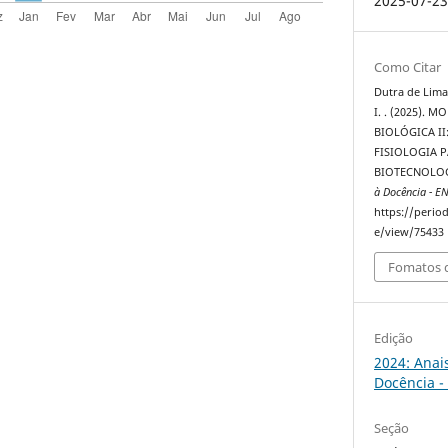
2025-07-2
Como Citar
Dutra de Lima,
I. . (2025).
BIOLÓGICA II
FISIOLOGIA 
BIOTECNOLO
à Docência - E
https://perio
e/view/75433
Fomatos d
Edição
2024: Anai
Docência -
Seção