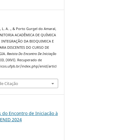
3
 L. A. ., & Porto Gurgel do Amaral,
 MONITORIA ACADÊMICA DE QUÍMICA
: INTEGRAÇÃO DA BIOQUIMICA E
PARA DISCENTES DO CURSO DE
GIA.
Revista Do Encontro De Iniciação
NID
, (XXVI). Recuperado de
dicos.ufpb.br/index.php/enid/articl
e Citação
s do Encontro de Iniciação à
 ENID 2024