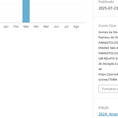
Publicado
2025-07-2
Como Citar
Gomes da Silva,
Pacheco de Oli
PARASITOLÓ
ENSINO NAS A
PARASITOLOG
UM RELATO D
De Iniciação à
de
https://perio
e/view/75494
Fomatos d
Edição
2024: Anai