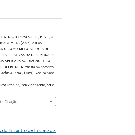
3
 W. K. ., da Silva Santos, F. M. ., &
veira, M. T. . (2025). ATLAS
GICO COMO METODOLOGIA DE
ULAS PRÁTICAS DA DISCIPLINA DE
IA APLICADA AO DIAGNÓSTICO:
E EXPERIÊNCIA.
Revista Do Encontro
 Docência - ENID
, (XXVI). Recuperado
dicos.ufpb.br/index.php/enid/articl
e Citação
s do Encontro de Iniciação à