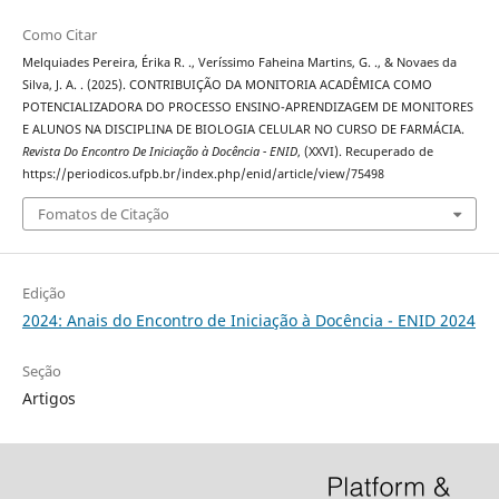
Como Citar
Melquiades Pereira, Érika R. ., Veríssimo Faheina Martins, G. ., & Novaes da
Silva, J. A. . (2025). CONTRIBUIÇÃO DA MONITORIA ACADÊMICA COMO
POTENCIALIZADORA DO PROCESSO ENSINO-APRENDIZAGEM DE MONITORES
E ALUNOS NA DISCIPLINA DE BIOLOGIA CELULAR NO CURSO DE FARMÁCIA.
Revista Do Encontro De Iniciação à Docência - ENID
, (XXVI). Recuperado de
https://periodicos.ufpb.br/index.php/enid/article/view/75498
Fomatos de Citação
Edição
2024: Anais do Encontro de Iniciação à Docência - ENID 2024
Seção
Artigos