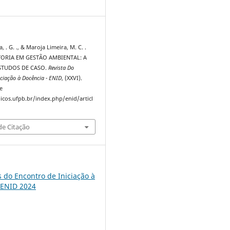
9
, . G. ., & Maroja Limeira, M. C. .
TORIA EM GESTÃO AMBIENTAL: A
ESTUDOS DE CASO.
Revista Do
iciação à Docência - ENID
, (XXVI).
e
dicos.ufpb.br/index.php/enid/articl
e Citação
s do Encontro de Iniciação à
 ENID 2024