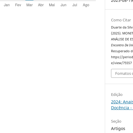
2025-08-1
Como Citar
Duarte da Silva
(2025). MONI
ANÁLISE DE 
Encontro De In
Recuperado d
https://perio
e/view/75557
Fomatos d
Edição
2024: Anai
Docência -
Seção
Artigos