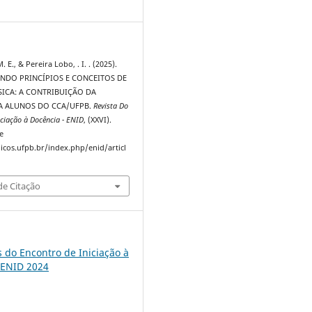
9
 E., & Pereira Lobo, . I. . (2025).
ANDO PRINCÍPIOS E CONCEITOS DE
SICA: A CONTRIBUIÇÃO DA
A ALUNOS DO CCA/UFPB.
Revista Do
iciação à Docência - ENID
, (XXVI).
e
dicos.ufpb.br/index.php/enid/articl
e Citação
s do Encontro de Iniciação à
 ENID 2024