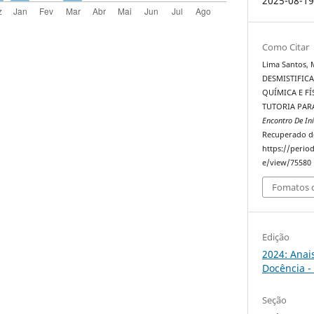
2025-08-1
Como Citar
Lima Santos, M.
DESMISTIFIC
QUÍMICA E FÍ
TUTORIA PAR
Encontro De In
Recuperado d
https://perio
e/view/75580
Fomatos d
Edição
2024: Anai
Docência -
Seção