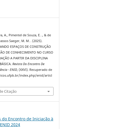
9
a, A., Pimentel de Souza, E. ., & de
ssos Saeger, M. M. . (2025).
ANDO ESPAÇOS DE CONSTRUÇÃO
ÇÃO DE CONHECIMENTO NO CURSO
AÇÃO A PARTIR DA DISCIPLINA
BÁSICA.
Revista Do Encontro De
ência - ENID
, (XXVI). Recuperado de
dicos.ufpb.br/index.php/enid/articl
e Citação
s do Encontro de Iniciação à
 ENID 2024