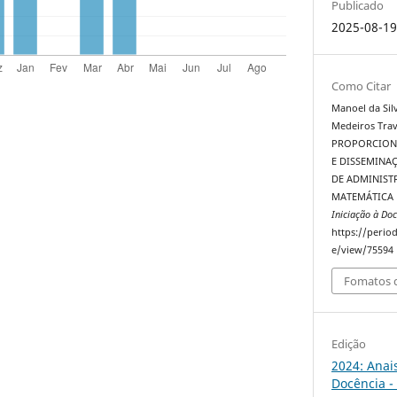
Publicado
2025-08-1
Como Citar
Manoel da Silv
Medeiros Trava
PROPORCION
E DISSEMINA
DE ADMINISTR
MATEMÁTICA 
Iniciação à Doc
https://perio
e/view/75594
Fomatos d
Edição
2024: Anai
Docência -