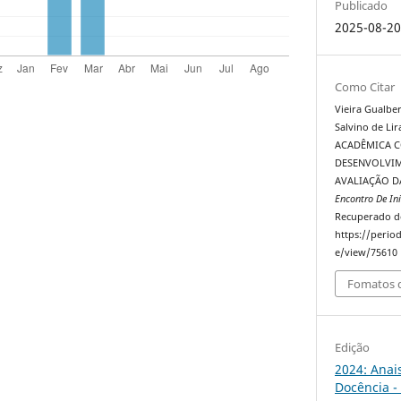
Publicado
2025-08-2
Como Citar
Vieira Gualbert
Salvino de Lir
ACADÊMICA 
DESENVOLVIM
AVALIAÇÃO D
Encontro De In
Recuperado d
https://perio
e/view/75610
Fomatos d
Edição
2024: Anai
Docência -