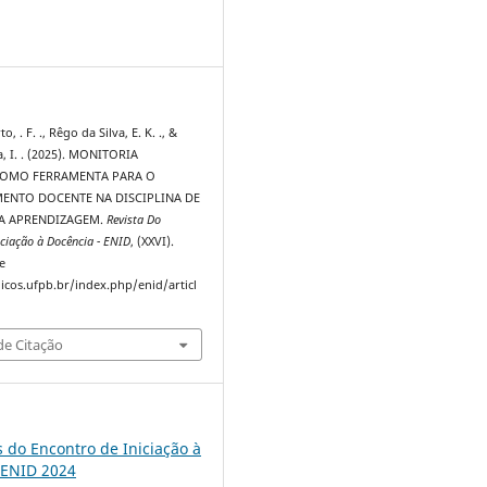
0
o, . F. ., Rêgo da Silva, E. K. ., &
a, I. . (2025). MONITORIA
COMO FERRAMENTA PARA O
ENTO DOCENTE NA DISCIPLINA DE
A APRENDIZAGEM.
Revista Do
iciação à Docência - ENID
, (XXVI).
e
dicos.ufpb.br/index.php/enid/articl
e Citação
s do Encontro de Iniciação à
 ENID 2024