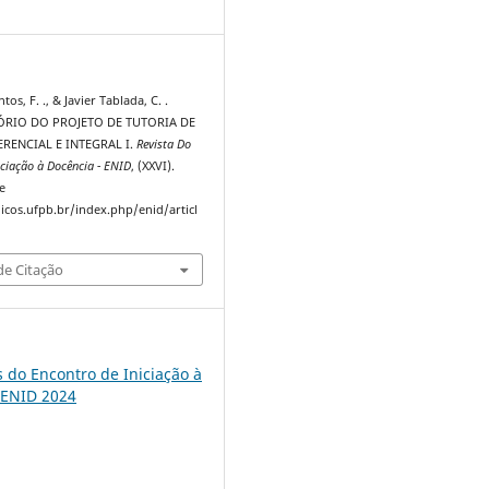
0
os, F. ., & Javier Tablada, C. .
TÓRIO DO PROJETO DE TUTORIA DE
RENCIAL E INTEGRAL I.
Revista Do
iciação à Docência - ENID
, (XXVI).
e
dicos.ufpb.br/index.php/enid/articl
e Citação
s do Encontro de Iniciação à
 ENID 2024