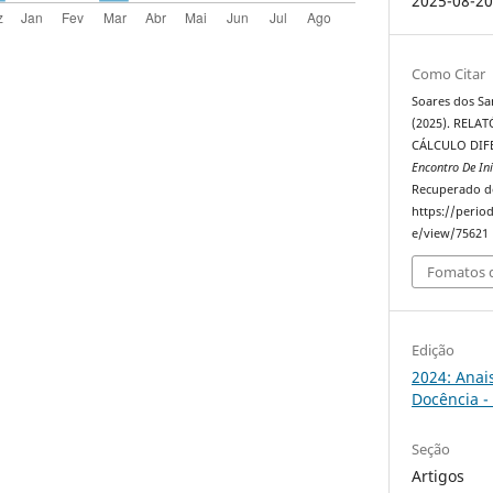
2025-08-2
Como Citar
Soares dos Sant
(2025). RELA
CÁLCULO DIFE
Encontro De In
Recuperado d
https://perio
e/view/75621
Fomatos d
Edição
2024: Anai
Docência -
Seção
Artigos