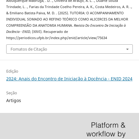
Albuquerque Madruga, . D. ., Oliveira de Araújo, A. L. ., Duarte Souza
Trindade, L. ., Farias da Trindade Coelho Pereira, A. K., Costa Medeiros, A. R. .,
& Emiliano Batista Paiva, M. D. . (2025). TUTORIA: O ACOMPANHAMENTO
INDIVIDUAL SOMADO AO REFINO TEÓRICO COMO ALICERCES DA MELHOR
COMPREENSÃO DA ANATOMIA HUMANA.
Revista Do Encontro De Iniciação à
Docência - ENID
, (XXVI). Recuperado de
https://periodicos.ufpb.br/index.php/enid/article/view/75634
Fomatos de Citação
Edição
2024: Anais do Encontro de Iniciação à Docência - ENID 2024
Seção
Artigos