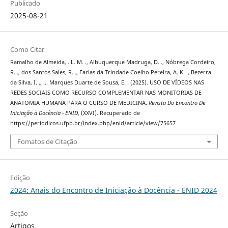
Publicado
2025-08-21
Como Citar
Ramalho de Almeida, . L. M. ., Albuquerque Madruga, D. ., Nóbrega Cordeiro,
R. ., dos Santos Sales, R. ., Farias da Trindade Coelho Pereira, A. K. ., Bezerra
da Silva, I. ., … Marques Duarte de Sousa, E. . (2025). USO DE VÍDEOS NAS
REDES SOCIAIS COMO RECURSO COMPLEMENTAR NAS MONITORIAS DE
ANATOMIA HUMANA PARA O CURSO DE MEDICINA.
Revista Do Encontro De
Iniciação à Docência - ENID
, (XXVI). Recuperado de
https://periodicos.ufpb.br/index.php/enid/article/view/75657
Fomatos de Citação
Edição
2024: Anais do Encontro de Iniciação à Docência - ENID 2024
Seção
Artigos