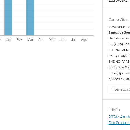
2025-08-2
Como Citar
Cavalcante de A
Santos de Souza
Dantas Farias 
L. . (2025).
ENSINO MÉDIO
IMPORTÂNCIA
ENSINO-APR
Iniciação à Doc
https://perio
e/view/75678
Fomatos d
Edição
2024: Anai
Docência -