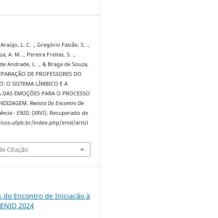
1
raújo, L. C. ., Gregório Falcão, S. .,
, A. M. ., Pereira Freitas, S. .,
de Andrade, L. ., & Braga de Souza,
 PREPARAÇÃO DE PROFESSORES DO
: O SISTEMA LÍMBICO E A
 DAS EMOÇÕES PARA O PROCESSO
ENDIZAGEM.
Revista Do Encontro De
ência - ENID
, (XXVI). Recuperado de
dicos.ufpb.br/index.php/enid/articl
e Citação
s do Encontro de Iniciação à
 ENID 2024