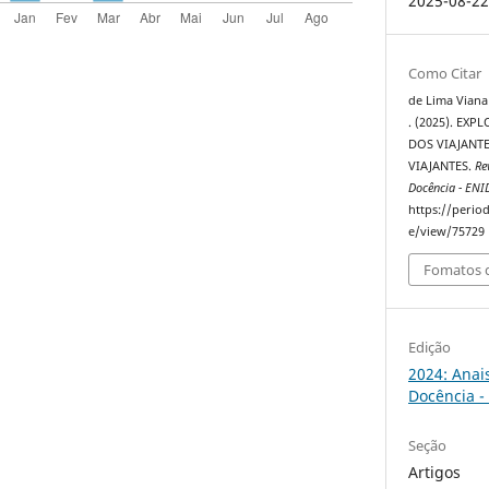
2025-08-2
Como Citar
de Lima Viana 
. (2025). EX
DOS VIAJANT
VIAJANTES.
Re
Docência - ENI
https://perio
e/view/75729
Fomatos d
Edição
2024: Anai
Docência -
Seção
Artigos