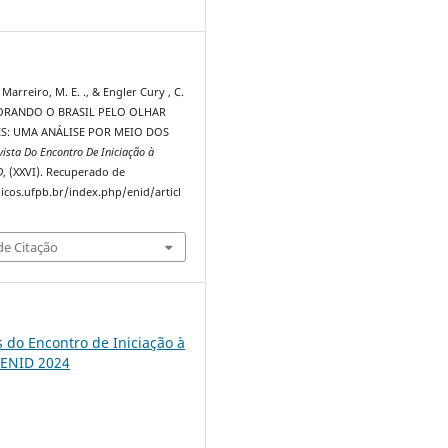
2
Marreiro, M. E. ., & Engler Cury , C.
PLORANDO O BRASIL PELO OLHAR
ES: UMA ANÁLISE POR MEIO DOS
vista Do Encontro De Iniciação à
D
, (XXVI). Recuperado de
dicos.ufpb.br/index.php/enid/articl
e Citação
s do Encontro de Iniciação à
 ENID 2024