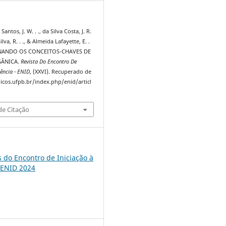
antos, J. W. . ., da Silva Costa, J. R.
ilva, R. . ., & Almeida Lafayette, E. .
INANDO OS CONCEITOS-CHAVES DE
GÂNICA.
Revista Do Encontro De
ência - ENID
, (XXVI). Recuperado de
dicos.ufpb.br/index.php/enid/articl
e Citação
s do Encontro de Iniciação à
 ENID 2024