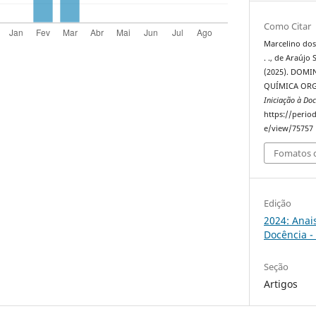
Como Citar
Marcelino dos S
. ., de Araújo S
(2025). DOM
QUÍMICA OR
Iniciação à Doc
https://perio
e/view/75757
Fomatos d
Edição
2024: Anai
Docência -
Seção
Artigos