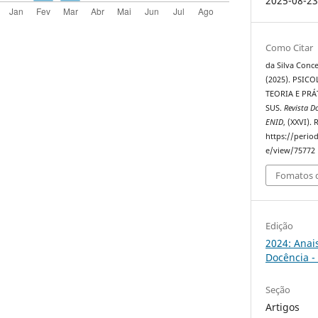
2025-08-2
Como Citar
da Silva Concei
(2025). PSIC
TEORIA E PRÁ
SUS.
Revista D
ENID
, (XXVI).
https://perio
e/view/75772
Fomatos d
Edição
2024: Anai
Docência -
Seção
Artigos