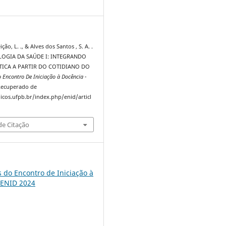
3
ção, L. ., & Alves dos Santos , S. A. .
OLOGIA DA SAÚDE I: INTEGRANDO
TICA A PARTIR DO COTIDIANO DO
o Encontro De Iniciação à Docência -
 Recuperado de
dicos.ufpb.br/index.php/enid/articl
e Citação
s do Encontro de Iniciação à
 ENID 2024