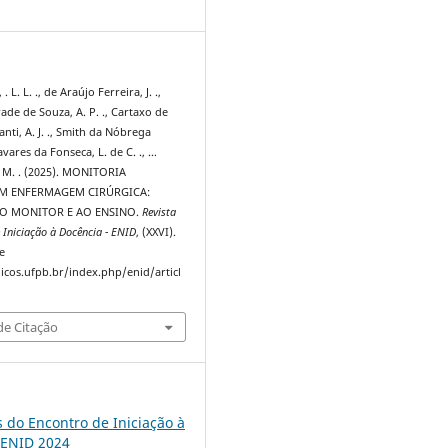
3
 L. L. ., de Araújo Ferreira, J. .,
de de Souza, A. P. ., Cartaxo de
nti, A. J. ., Smith da Nóbrega
avares da Fonseca, L. de C. ., …
, M. . (2025). MONITORIA
M ENFERMAGEM CIRÚRGICA:
AO MONITOR E AO ENSINO.
Revista
 Iniciação à Docência - ENID
, (XXVI).
e
dicos.ufpb.br/index.php/enid/articl
e Citação
s do Encontro de Iniciação à
 ENID 2024