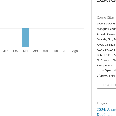
2025-08-2
Como Citar
Rocha Ribeiro, .
Marques Andra
Arruda Cavalca
Morais, G. ., T
Alves da Silva
ACADÊMICA E
BENEFÍCIOS 
Do Encontro De
Recuperado d
https://perio
e/view/75780
Fomatos d
Edição
2024: Anai
Docência -