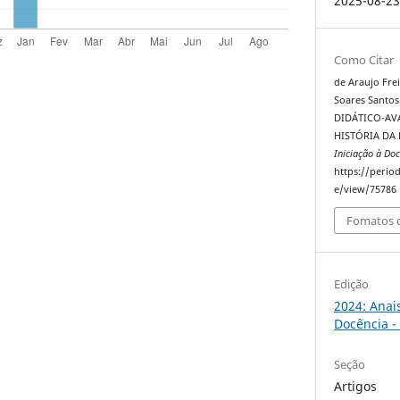
2025-08-2
Como Citar
de Araujo Frei
Soares Santos 
DIDÁTICO-AVA
HISTÓRIA DA
Iniciação à Doc
https://perio
e/view/75786
Fomatos d
Edição
2024: Anai
Docência -
Seção
Artigos