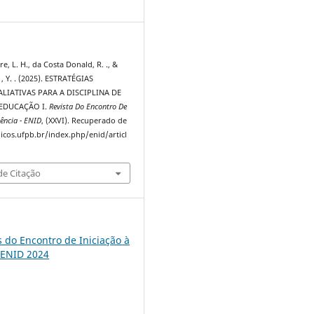
3
re, L. H., da Costa Donald, R. ., &
, Y. . (2025). ESTRATÉGIAS
LIATIVAS PARA A DISCIPLINA DE
 EDUCAÇÃO I.
Revista Do Encontro De
ência - ENID
, (XXVI). Recuperado de
dicos.ufpb.br/index.php/enid/articl
e Citação
s do Encontro de Iniciação à
 ENID 2024