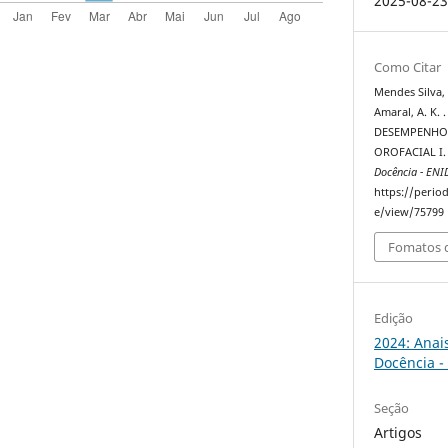
2025-08-2
Como Citar
Mendes Silva, .
Amaral, A. K.
DESEMPENHO 
OROFACIAL I
Docência - ENI
https://perio
e/view/75799
Fomatos d
Edição
2024: Anai
Docência -
Seção
Artigos