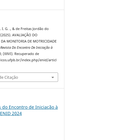
3
 I. G. ., & de Freitas Jordão do
 . (2025). AVALIAÇÃO DO
DA MONITORIA DE MOTRICIDADE
.
Revista Do Encontro De Iniciação à
D
, (XXVI). Recuperado de
dicos.ufpb.br/index.php/enid/articl
e Citação
s do Encontro de Iniciação à
 ENID 2024