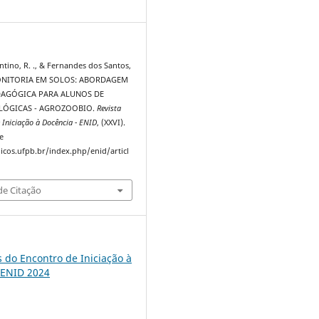
6
tino, R. ., & Fernandes dos Santos,
 MONITORIA EM SOLOS: ABORDAGEM
DAGÓGICA PARA ALUNOS DE
OLÓGICAS - AGROZOOBIO.
Revista
 Iniciação à Docência - ENID
, (XXVI).
e
dicos.ufpb.br/index.php/enid/articl
e Citação
s do Encontro de Iniciação à
 ENID 2024