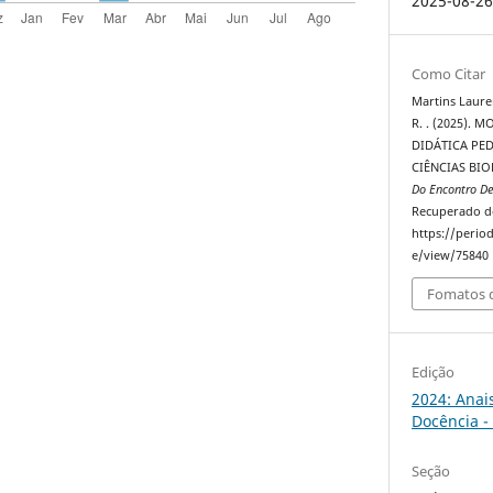
2025-08-2
Como Citar
Martins Lauren
R. . (2025).
DIDÁTICA PE
CIÊNCIAS BI
Do Encontro De
Recuperado d
https://perio
e/view/75840
Fomatos d
Edição
2024: Anai
Docência -
Seção