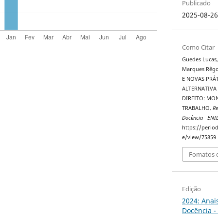
Publicado
2025-08-2
Como Citar
Guedes Lucas, J
Marques Rêgo 
E NOVAS PR
ALTERNATIVA
DIREITO: MO
TRABALHO.
Re
Docência - ENI
https://perio
e/view/75859
Fomatos d
Edição
2024: Anai
Docência -