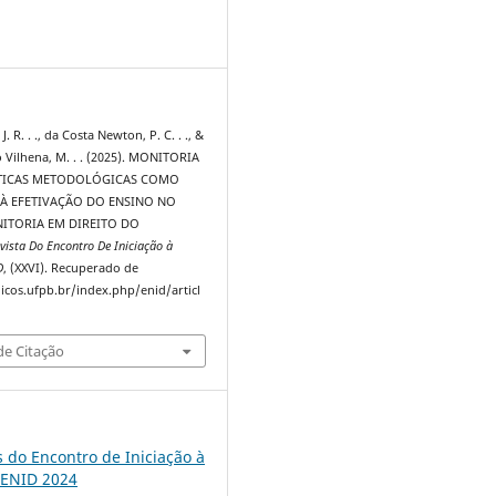
6
. R. . ., da Costa Newton, P. C. . ., &
Vilhena, M. . . (2025). MONITORIA
ÁTICAS METODOLÓGICAS COMO
 À EFETIVAÇÃO DO ENSINO NO
NITORIA EM DIREITO DO
vista Do Encontro De Iniciação à
D
, (XXVI). Recuperado de
dicos.ufpb.br/index.php/enid/articl
e Citação
s do Encontro de Iniciação à
 ENID 2024