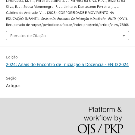
Lima Costa, M. T. ., Pereira da Silva, S. . ., Ferreira da Silva, F. A. ., Bezerra da
Silva, R. . ., Sousa Montenegro, F. . ., Linhares Damasceno Ferreira, J. ., …
Galdino de Andrade, V. . . (2025). CORPOREIDADE E MOVIMENTO NA
EDUCAÇÃO INFANTIL.
Revista Do Encontro De Iniciação à Docência - ENID
, (XXVI).
Recuperado de https://periodicos.ufpb.br/index.php/enid/article/view/75866
Fomatos de Citação
Edição
2024: Anais do Encontro de Iniciação à Docência - ENID 2024
Seção
Artigos